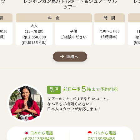
ニッ
レンボンガン島パドルボード＆シュノーケル
レ
ツアー
間
料 金
時 間
大人
8:30
7:30〜17:00
（13~70 歳）
子供
（1
時間）
（9時間半）
Rp.2,350,000
ご相談ください
Rp
(約US135ドル)
(約
詳細へ
5
前日午後
時まで予約可能
現 地
ツアー
ツアーのこと､バリでやりたいこと､
なんでもご相談ください！
日本人スタッフが対応します！
日本から電話
バリから電話
+628113988488
08113988488