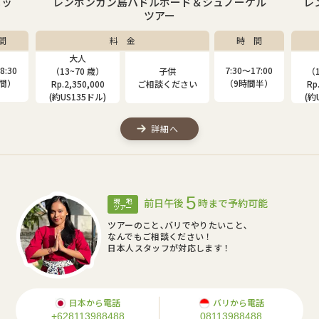
ニッ
レンボンガン島パドルボード＆シュノーケル
レ
ツアー
間
料 金
時 間
大人
8:30
7:30〜17:00
（13~70 歳）
子供
（1
時間）
（9時間半）
Rp.2,350,000
ご相談ください
Rp
(約US135ドル)
(約
詳細へ
5
前日午後
時まで予約可能
現 地
ツアー
ツアーのこと､バリでやりたいこと､
なんでもご相談ください！
日本人スタッフが対応します！
日本から電話
バリから電話
+628113988488
08113988488