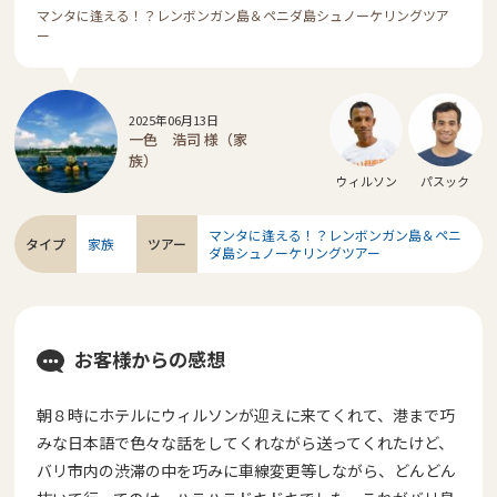
マンタに逢える！？レンボンガン島＆ペニダ島シュノーケリングツア
ー
2025年06月13日
一色 浩司 様（家
族）
ウィルソン
パスック
マンタに逢える！？レンボンガン島＆ペニ
タイプ
家族
ツアー
ダ島シュノーケリングツアー
お客様からの感想
朝８時にホテルにウィルソンが迎えに来てくれて、港まで巧
みな日
本語で色々な話をしてくれながら送ってくれたけど、
バリ市内の渋滞の中を巧みに車線変更等しながら、どんどん