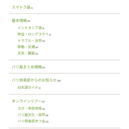
スマトラ島
(1)
基本情報
(34)
インドネシア語
(4)
移住・ロングステイ
(9)
トラブル・治安
(18)
移動・交通
(30)
天気・服装
(15)
バリ島まとめ情報
(99)
バリ倶楽部からのお知らせ
(106)
日本語ガイド
(2)
オンラインツアー
(97)
ヨガ・寺院参拝
(15)
バリ島文化・自然
(46)
バリ倶楽部オフ会
(23)