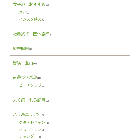
女子旅におすすめ
(44)
スパ
(11)
インスタ映え
(63)
社員旅行・団体旅行
(6)
環境問題
(7)
冒険・登山
(38)
夜遊び倶楽部
(19)
ビーチクラブ
(13)
よく読まれる記事
(12)
バリ島エリア別
(5)
クタ・レギャン
(42)
スミニャック
(15)
チャングー
(24)