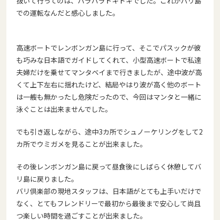
抜いて
行ってのは、ハラハラドキドキでした。これがバリ島
での運転なん
だと感心しました。
高速ボートでレンボンガン島に行って、そこでパスックが彼
も巧み
な日本語でガイドしてくれて、小型高速ボートで私達
夫婦だけを乗
せてマンタベイまで行きましたが、
途中波が高
くて上下左右に揺れたけど、結局やはり波が高く他のボ
ート
は一艘も無かったし危険だったので、
今回はマンタと一緒に
泳ぐことは出来ませんでした。
でも引き返し
ながら、途中3カ所でシュノーケリングをして2
カ所でウミガメを
見ることが出来ました。
その後レンボンガン島に戻って昼食後にし
ばらく休憩してバ
リ島に戻りました。
バリ倶楽部の現地スタッフは、日本語がとても上手いだけで
なく、
とてもフレンドリーで最初から最後まで安心して尚且
つ楽しい時間
を過ごすことが出来ました。