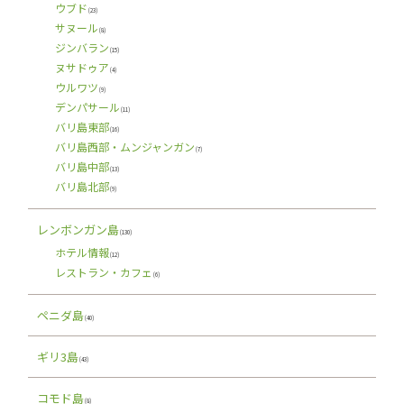
ウブド
(23)
サヌール
(8)
ジンバラン
(15)
ヌサドゥア
(4)
ウルワツ
(9)
デンパサール
(11)
バリ島東部
(16)
バリ島西部・ムンジャンガン
(7)
バリ島中部
(13)
バリ島北部
(9)
レンボンガン島
(130)
ホテル情報
(12)
レストラン・カフェ
(6)
ペニダ島
(40)
ギリ3島
(43)
コモド島
(8)