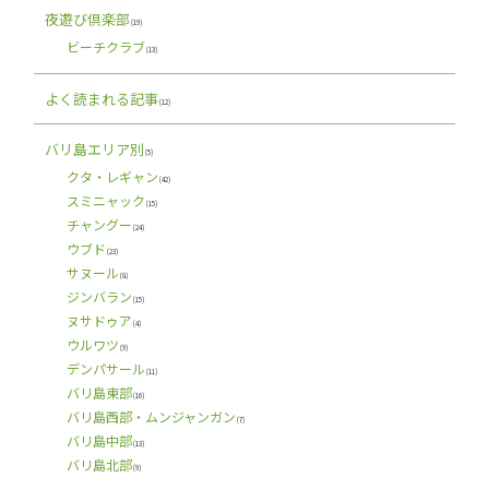
夜遊び倶楽部
(19)
ビーチクラブ
(13)
よく読まれる記事
(12)
バリ島エリア別
(5)
クタ・レギャン
(42)
スミニャック
(15)
チャングー
(24)
ウブド
(23)
サヌール
(8)
ジンバラン
(15)
ヌサドゥア
(4)
ウルワツ
(9)
デンパサール
(11)
バリ島東部
(16)
バリ島西部・ムンジャンガン
(7)
バリ島中部
(13)
バリ島北部
(9)