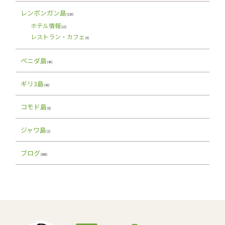
レンボンガン島
(130)
ホテル情報
(12)
レストラン・カフェ
(6)
ペニダ島
(40)
ギリ3島
(43)
コモド島
(8)
ジャワ島
(2)
ブログ
(686)