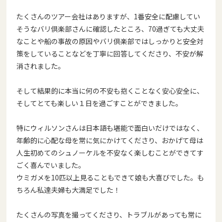
たくさんのツアー会社はありますが、1番安全に配慮してい
そうな
バリ倶楽部さんに確認したところ、70過ぎても大丈夫
なことや船
の事故の原因やバリ倶楽部ではしっかりと安全対
策をしていること
などを丁寧に回答してくださり、不安が解
消されました。
そして結果的に本当に何の不安も抱くことなく安心安全に、
そして
とても楽しい１日を過ごすことができました。
特にウィルソンさんは日本語も堪能で面白いだけではなく、
年齢的
に心配な母を常に気にかけてくださり、おかげて母は
人生初めての
シュノーケルを不安なく楽しむことができてす
ごく喜んでいました
。
ウミガメを10匹以上見ることもできて娘も大喜びでした。も
ちろ
ん私達夫婦も大満足でした！
たくさんの写真を撮ってくださり、トラブルがあっても常に