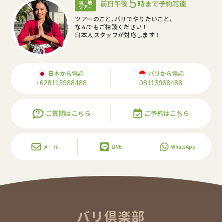
5
前日午後
時まで予約可能
現 地
ツアー
ツアーのこと､バリでやりたいこと､
なんでもご相談ください！
日本人スタッフが対応します！
日本から電話
バリから電話
+628113988488
08113988488
ご質問はこちら
ご予約はこちら
メール
LINE
WhatsApp
バリ倶楽部