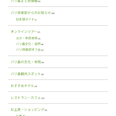
バリ島まとめ情報
(99)
バリ倶楽部からのお知らせ
(106)
日本語ガイド
(2)
オンラインツアー
(97)
ヨガ・寺院参拝
(15)
バリ島文化・自然
(46)
バリ倶楽部オフ会
(23)
バリ島の文化・寺院
(94)
バリ島観光スポット
(65)
おすすめホテル
(24)
レストラン・カフェ
(115)
お土産・ショッピング
(53)
お菓子