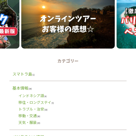
カテゴリー
スマトラ島
(1)
基本情報
(34)
インドネシア語
(4)
移住・ロングステイ
(9)
トラブル・治安
(18)
移動・交通
(30)
天気・服装
(15)